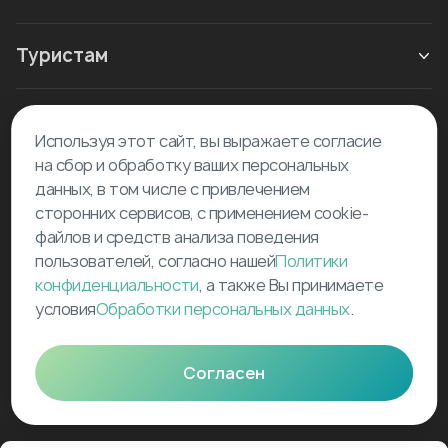
Туристам
Новое в блоге
Используя этот сайт, вы выражаете согласие
на сбор и обработку ваших персональных
данных, в том числе с привлечением
сторонних сервисов, с применением cookie-
файлов и средств анализа поведения
пользователей, согласно нашей
Политики
©
2026
Tourselfer
конфиденциальности
, а также Вы принимаете
условия
Обработки персональных данных
.
support@tourselfer.com
Карта сайта
Согласен