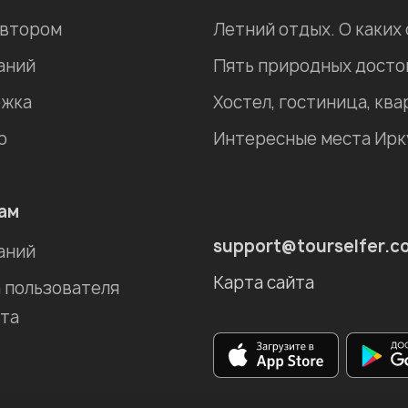
автором
Летний отдых. О каких
аний
жка
р
ам
support@tourselfer.c
аний
Карта сайта
 пользователя
та