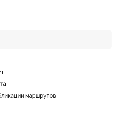
ут
та
убликации маршрутов