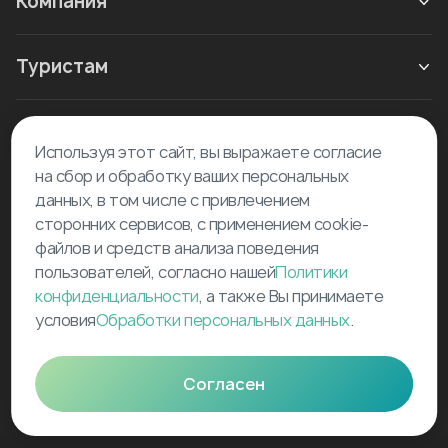
Компания
Туристам
Новое в блоге
Используя этот сайт, вы выражаете согласие
на сбор и обработку ваших персональных
данных, в том числе с привлечением
сторонних сервисов, с применением cookie-
файлов и средств анализа поведения
пользователей, согласно нашей
Политики
©
2026
Tourselfer
конфиденциальности
, а также Вы принимаете
support@tourselfer.com
условия
Обработки персональных данных
.
Карта сайта
Согласен