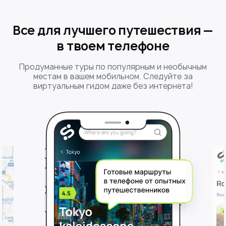
дух захватывает)) А в
Сочинский парк ходили
несколько раз, он очень
Все для лучшего путешествия —
большой и за один раз
в твоем телефоне
нереально посмотреть все)
Продуманные туры по популярным и необычным
местам в вашем мобильном. Следуйте за
виртуальным гидом даже без интернета!