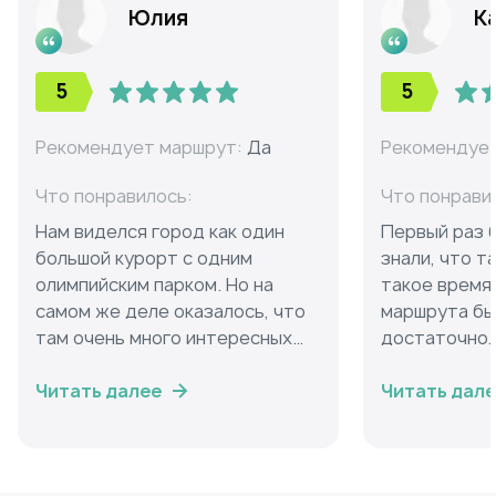
Юлия
К
5
5
Рекомендует маршрут:
Да
Рекомендуе
Что понравилось:
Что понрави
Нам виделся город как один
Первый раз б
большой курорт с одним
знали, что т
олимпийским парком. Но на
такое время 
самом же деле оказалось, что
маршрута бы
там очень много интересных
достаточно.
мест, которые стоит
одними из г
обязательно посетить. С
Читать далее
достопримеч
Читать дал
удовольствием сходили на
процессе ув
спектакль в Зимний театр. Там
всего интер
внутри настолько красиво, что
рекомендую