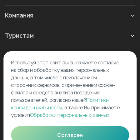
Компания
Туристам
Новое в блоге
Используя этот сайт, вы выражаете согласие
на сбор и обработку ваших персональных
данных, в том числе с привлечением
сторонних сервисов, с применением cookie-
файлов и средств анализа поведения
пользователей, согласно нашей
Политики
©
2026
Tourselfer
конфиденциальности
, а также Вы принимаете
support@tourselfer.com
условия
Обработки персональных данных
.
Карта сайта
Согласен