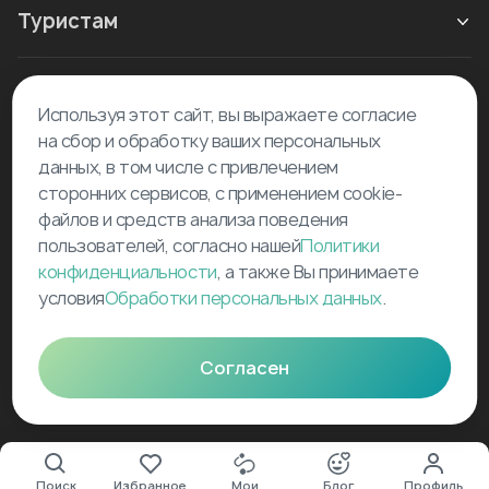
Туристам
Новое в блоге
Используя этот сайт, вы выражаете согласие
на сбор и обработку ваших персональных
данных, в том числе с привлечением
сторонних сервисов, с применением cookie-
файлов и средств анализа поведения
пользователей, согласно нашей
Политики
©
2026
Tourselfer
конфиденциальности
, а также Вы принимаете
условия
Обработки персональных данных
.
support@tourselfer.com
Карта сайта
Согласен
Поиск
Избранное
Мои
Блог
Профиль