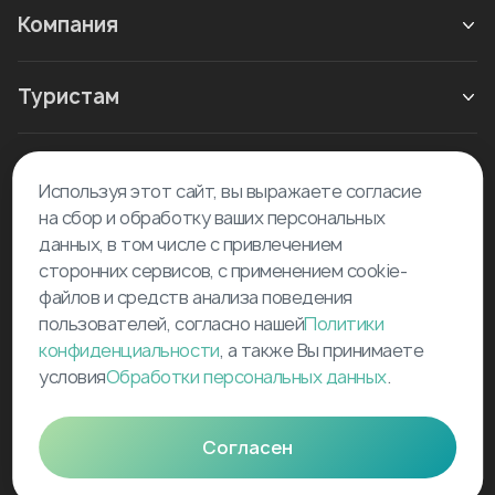
Компания
Туристам
Новое в блоге
Используя этот сайт, вы выражаете согласие
на сбор и обработку ваших персональных
данных, в том числе с привлечением
сторонних сервисов, с применением cookie-
файлов и средств анализа поведения
пользователей, согласно нашей
Политики
©
2026
Tourselfer
конфиденциальности
, а также Вы принимаете
условия
Обработки персональных данных
.
support@tourselfer.com
Карта сайта
Согласен