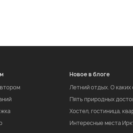
ам
Новое в блоге
автором
Летний отдых. О каких
аний
жка
р