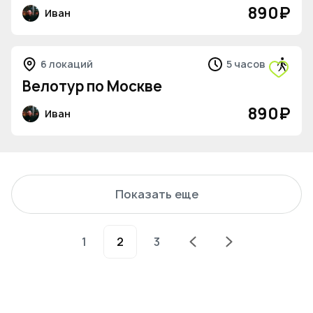
890
₽
Иван
6 локаций
5 часов
Велотур по Москве
890
₽
Иван
Показать еще
1
2
3