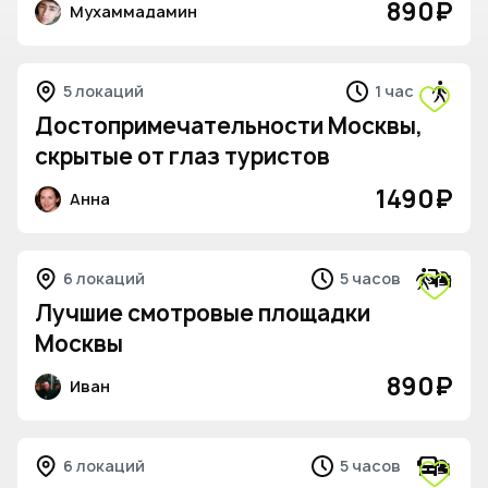
890
₽
Мухаммадамин
5 локаций
1 час
Достопримечательности Москвы,
скрытые от глаз туристов
1490
₽
Анна
6 локаций
5 часов
Лучшие смотровые площадки
Москвы
890
₽
Иван
6 локаций
5 часов