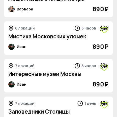
890
₽
Варвара
6 локаций
5 часов
Мистика Московских улочек
890
₽
Иван
7 локаций
5 часов
Интересные музеи Москвы
890
₽
Иван
7 локаций
1 день
Заповедники Столицы