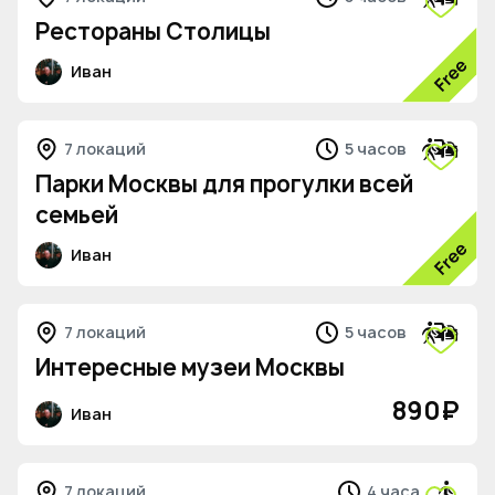
Рестораны Столицы
Иван
5
7 локаций
5 часов
Парки Москвы для прогулки всей
семьей
Иван
7 локаций
5 часов
Интересные музеи Москвы
890
₽
Иван
3
7 локаций
4 часа