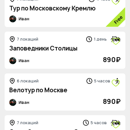
Тур по Московскому Кремлю
Иван
7 локаций
1 день
Заповедники Столицы
890
₽
Иван
6 локаций
5 часов
Велотур по Москве
890
₽
Иван
7 локаций
5 часов