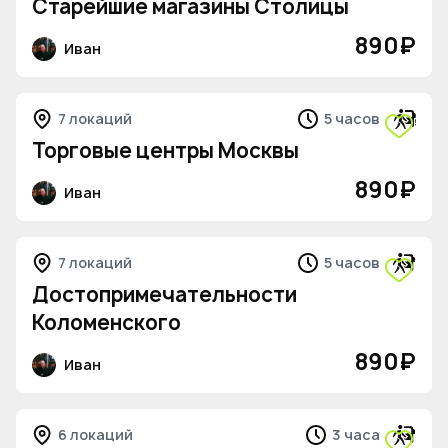
Старейшие магазины Столицы
890
₽
Иван
7 локаций
5 часов
Торговые центры Москвы
890
₽
Иван
7 локаций
5 часов
Достопримечательности
Коломенского
890
₽
Иван
6 локаций
3 часа