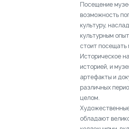
Посещение музее
возможность пог
культуру, насла
культурным опыт
стоит посещать 
Историческое на
историей, и муз
артефакты и док
различных перио
целом.
Художественные
обладают велик
коллекциями, вк