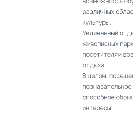
возможность обу
различных област
культуры.
Уединенный отды
живописных парк
посетителям воз
отдыха.
В целом, посеще
познавательное,
способное обога
интересы.