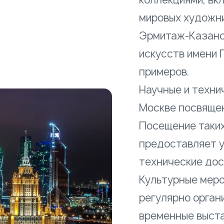
мировых художни
Эрмитаж-Казанс
искусств имени 
примеров.
Научные и техни
Москве посвящен
Посещение таких
предоставляет у
технические дос
Культурные меро
регулярно орган
временные выста