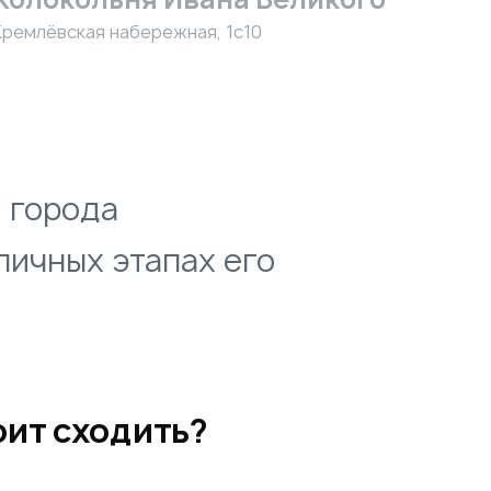
Кремлёвская набережная, 1с10
 города
личных этапах его
оит сходить?