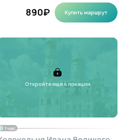
890₽
Купить маршрут
Откройте еще 4 локации
1 час
Колокольня Ивана Великого