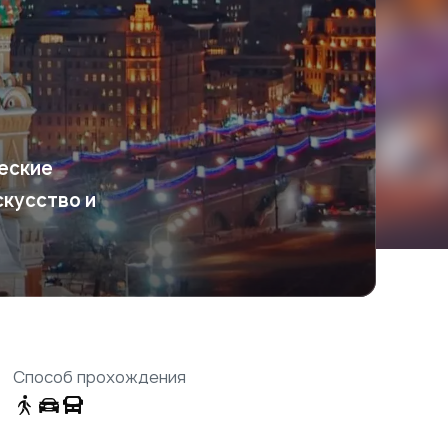
еские
скусство и
Способ прохождения