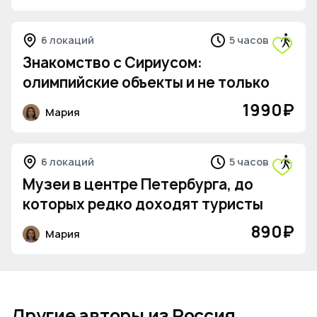
6 локаций
5 часов
Знакомство с Сириусом:
олимпийские объекты и не только
1990
₽
Мария
5
6 локаций
5 часов
Музеи в центре Петербурга, до
которых редко доходят туристы
890
₽
Мария
Другие авторы из Россия