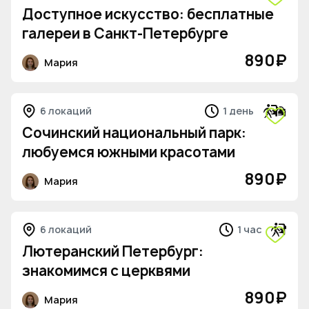
Доступное искусство: бесплатные
галереи в Санкт-Петербурге
890
₽
Мария
6 локаций
1 день
Сочинский национальный парк:
любуемся южными красотами
890
₽
Мария
6 локаций
1 час
Лютеранский Петербург:
знакомимся с церквями
890
₽
Мария