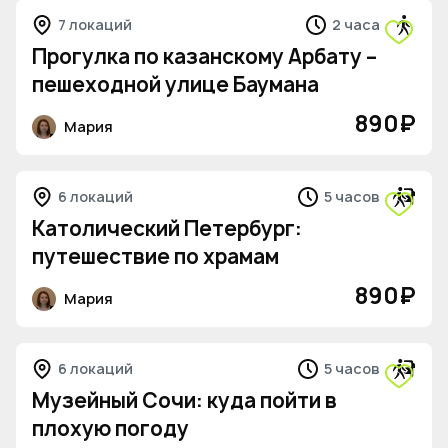
7 локаций
2 часа
Прогулка по казанскому Арбату –
пешеходной улице Баумана
890
₽
Мария
6 локаций
5 часов
Католический Петербург:
путешествие по храмам
890
₽
Мария
6 локаций
5 часов
Музейный Сочи: куда пойти в
плохую погоду