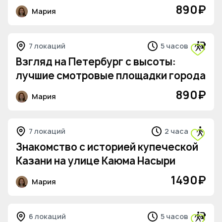
890
₽
Мария
7 локаций
5 часов
Взгляд на Петербург с высоты:
лучшие смотровые площадки города
890
₽
Мария
7 локаций
2 часа
Знакомство с историей купеческой
Казани на улице Каюма Насыри
1490
₽
Мария
6 локаций
5 часов