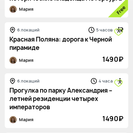
Мария
6 локаций
5 часов
Красная Поляна: дорога к Черной
пирамиде
1490
₽
Мария
6 локаций
4 часа
Прогулка по парку Александрия –
летней резиденции четырех
императоров
1490
₽
Мария