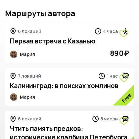
Маршруты автора
6 локаций
4 часа
Первая встреча с Казанью
890
₽
Мария
5
7 локаций
1 час
Калининград: в поисках хомлинов
Мария
5
6 локаций
5 часов
Чтить память предков:
исторические кладбища Петербурга