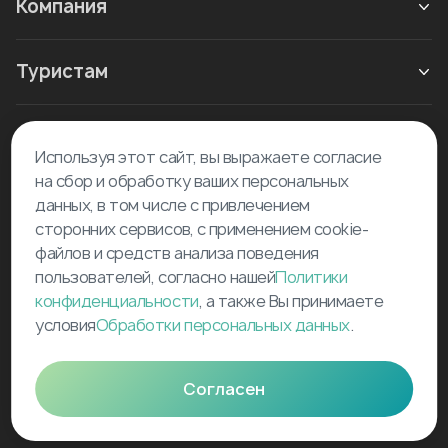
Компания
Туристам
Новое в блоге
Используя этот сайт, вы выражаете согласие
на сбор и обработку ваших персональных
данных, в том числе с привлечением
сторонних сервисов, с применением cookie-
файлов и средств анализа поведения
пользователей, согласно нашей
Политики
©
2026
Tourselfer
конфиденциальности
, а также Вы принимаете
support@tourselfer.com
условия
Обработки персональных данных
.
Карта сайта
Согласен