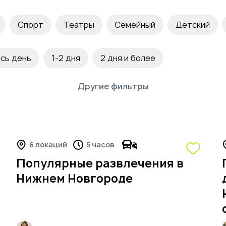
Спорт
Театры
Семейный
Детский
ы
Вино
Парки
Романтический
Свидани
сь день
1-2 дня
2 дня и более
ательности
Необычные
Экстремальные
Му
Другие фильтры
сты
Эксклюзивный
Реки
Пеший туризм
бзорные площадки
Архитектура
Инстаграмны
6 локаций
5 часов
Популярные развлечения в
Нижнем Новгороде