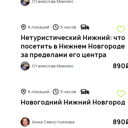
Станислав
Микнюс
6 локаций
5 часов
Нетуристический Нижний: что
посетить в Нижнем Новгороде
за пределами его центра
890
Станислав
Микнюс
6 локаций
5 часов
Новогодний Нижний Новгород
890
Анна
Севостьянова