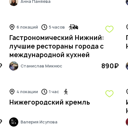
Анна
Паняева
6 локаций
5 часов
Гастрономический Нижний:
лучшие рестораны города с
международной кухней
₽
890
₽
Станислав
Микнюс
4 локации
1 час
Нижегородский кремль
₽
Валерия
Исупова