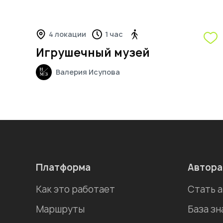
4 локации
1 час
Игрушечный музей
Валерия
Исупова
Платформа
Автор
Как это работает
Стать 
Маршруты
База зн