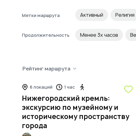
Активный
Религия
Метки маршрута
Ночные клубы
Бар
Менее 3х часов
Ве
Продолжительность
Главные достопримеч
Исторический
Кве
Рейтинг маршрута
4
Патриотический
О
6 локаций
1 час
Нижегородский кремль:
экскурсию по музейному и
историческому пространству
города