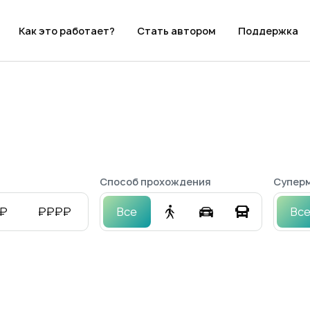
Как это работает?
Стать автором
Поддержка
Способ прохождения
Суперм
₽
₽₽₽₽
Все
Вс