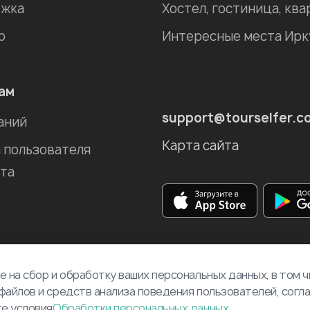
жка
р
ам
support@tourselfer.c
аний
Карта сайта
 пользователя
та
е на сбор и обработку ваших персональных данных, в том 
файлов и средств анализа поведения пользователей, согл
те условия
Обработки персональных данных
.