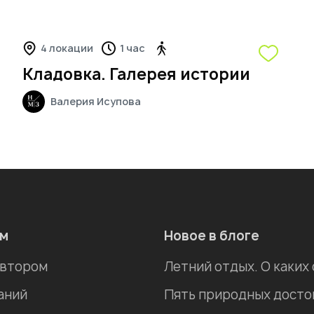
4 локации
1 час
Кладовка. Галерея истории
Валерия
Исупова
ам
Новое в блоге
автором
Летний отдых. О каких
аний