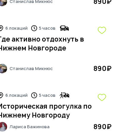
890
₽
Станислав
Микнюс
6 локаций
5 часов
Где активно отдохнуть в
Нижнем Новгороде
890
₽
Станислав
Микнюс
6 локаций
5 часов
Историческая прогулка по
Нижнему Новгороду
890
₽
Лариса
Бажинова