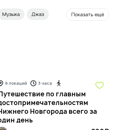
Музыка
Джаз
Показать ещё
е
Центр города
зеи
Искусство
Гастрономический
е виды
6 локаций
3 часа
Путешествие по главным
достопримечательностям
Нижнего Новгорода всего за
один день