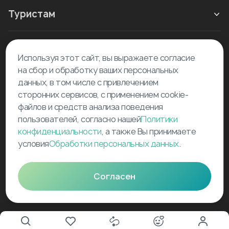
Туристам
Новое в блоге
Используя этот сайт, вы выражаете согласие
на сбор и обработку ваших персональных
данных, в том числе с привлечением
сторонних сервисов, с применением cookie-
файлов и средств анализа поведения
пользователей, согласно нашей
Политики
©
2026
Tourselfer
конфиденциальности
, а также Вы принимаете
условия
Обработки персональных данных
.
support@tourselfer.com
Карта сайта
Согласен