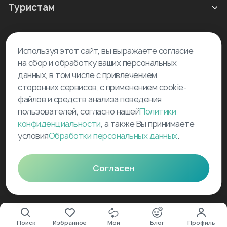
Туристам
Новое в блоге
Используя этот сайт, вы выражаете согласие
на сбор и обработку ваших персональных
данных, в том числе с привлечением
сторонних сервисов, с применением cookie-
файлов и средств анализа поведения
пользователей, согласно нашей
Политики
©
2026
Tourselfer
конфиденциальности
, а также Вы принимаете
условия
Обработки персональных данных
.
support@tourselfer.com
Карта сайта
Согласен
Поиск
Избранное
Мои
Блог
Профиль