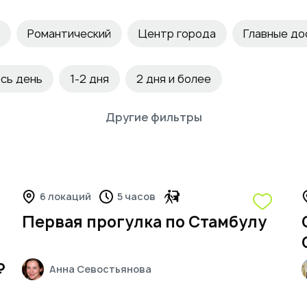
Романтический
Центр города
Главные д
я
Необычные
Музеи
Искусство
Истор
сь день
1-2 дня
2 дня и более
Патриотический
Обзорные площадки
Архите
Другие фильтры
5
6 локаций
5 часов
Первая прогулка по Стамбулу
₽
Анна
Севостьянова