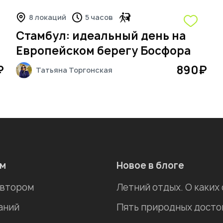
8 локаций
5 часов
Стамбул: идеальный день на
Европейском берегу Босфора
₽
890
₽
Татьяна
Торгонская
ам
Новое в блоге
автором
Летний отдых. О каких
аний