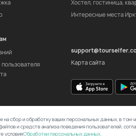
жка
р
ам
support@tourselfer.c
аний
Карта сайта
 пользователя
та
е на сбор и обработку ваших персональных данных, в том 
файлов и средств анализа поведения пользователей, согл
те условия
Обработки персональных данных
.