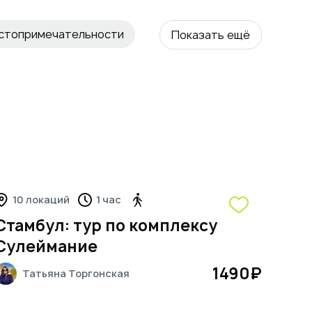
остопримечательности
Показать ещё
ический
Места силы
ктура
10 локаций
1 час
Стамбул: тур по комплексу
Сулеймание
1490
₽
Татьяна
Торгонская