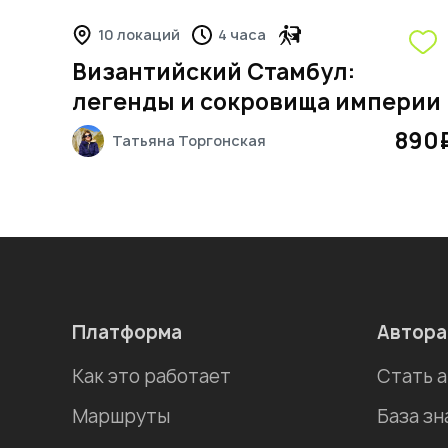
10 локаций
4 часа
Византийский Стамбул:
легенды и сокровища империи
890
Татьяна
Торгонская
Платформа
Автор
Как это работает
Стать 
Маршруты
База зн