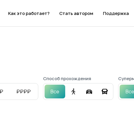
Как это работает?
Стать автором
Поддержка
Способ прохождения
Суперм
₽
₽₽₽₽
Все
Вс