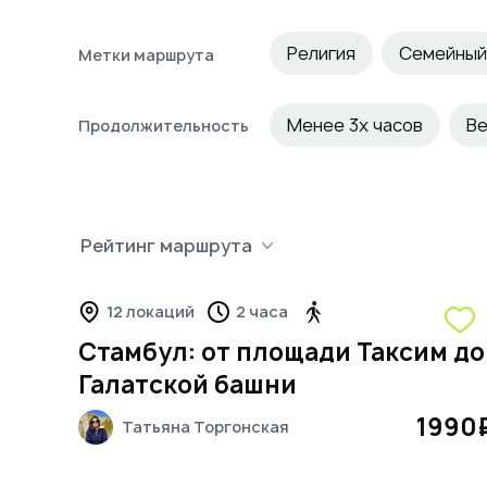
Религия
Семейный
Метки маршрута
Крыши
Подземель
Менее 3х часов
Ве
Продолжительность
Гастрономический
Инстаграмные виды
Рейтинг маршрута
12 локаций
2 часа
Стамбул: от площади Таксим до
Галатской башни
1990
Татьяна
Торгонская