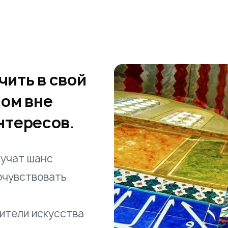
ить в свой
дом вне
нтересов.
лучат шанс
очувствовать
мперии.
усства