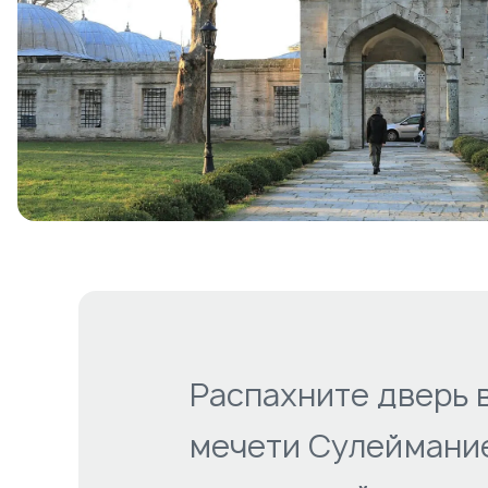
Распахните дверь 
мечети Сулеймание