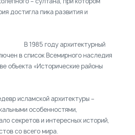
олепного – султана, при котором
ия достигла пика развития и
цветания.
оду архитектурный
лючен в список Всемирного наследия
ве объекта «Исторические районы
мбула».
девр исламской архитектуры –
кальными особенностями,
ло секретов и интересных историй,
стов со всего мира.