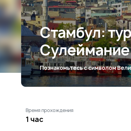
Стамбул: ту
Сулеймание
Познакомьтесь с символом Вели
Время прохождения
1 час