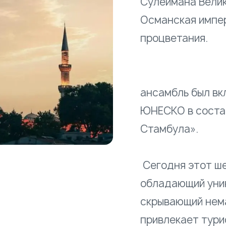
Сулеймана Велик
Османская импер
про
В 1985 г
ансамбль был вк
ЮНЕСКО в соста
Ста
Сегодня этот ше
обладающий уни
скрывающий нема
привлекает тури