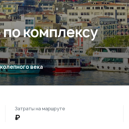
р по комплексу
колепного века
Затраты на маршруте
₽