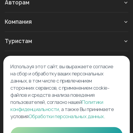
Авторам
Компания
Туристам
Новое в блоге
Используя этот сайт, вы выражаете согласие
на сбор и обработку ваших персональных
данных, в том числе с привлечением
сторонних сервисов, с применением cookie-
файлов и средств анализа поведения
пользователей, согласно нашей
Политики
©
2026
Tourselfer
конфиденциальности
, а также Вы принимаете
support@tourselfer.com
условия
Обработки персональных данных
.
Карта сайта