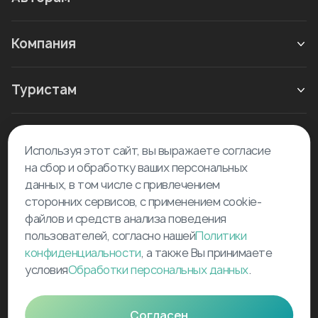
Компания
Туристам
Новое в блоге
Используя этот сайт, вы выражаете согласие
на сбор и обработку ваших персональных
данных, в том числе с привлечением
сторонних сервисов, с применением cookie-
файлов и средств анализа поведения
пользователей, согласно нашей
Политики
©
2026
Tourselfer
конфиденциальности
, а также Вы принимаете
support@tourselfer.com
условия
Обработки персональных данных
.
Карта сайта
Согласен