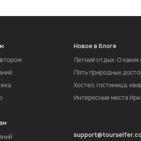
ам
Новое в блоге
автором
Летний отдых. О каких
аний
жка
р
ам
support@tourselfer.c
аний