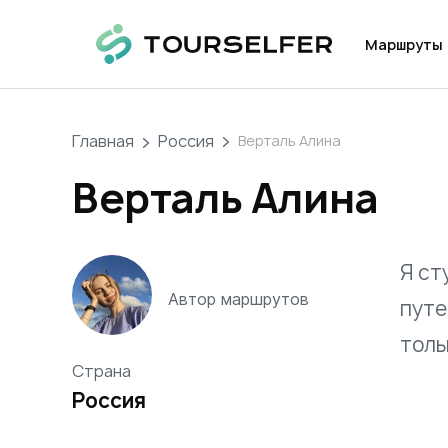
Маршруты
Главная
Россия
Верталь Алина
Верталь Алина
Я ст
Автор маршрутов
путе
толь
Страна
Россия