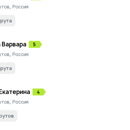
утов
,
Россия
шрута
а
Варвара
5
утов
,
Россия
шрута
Екатерина
4
утов
,
Россия
рутов