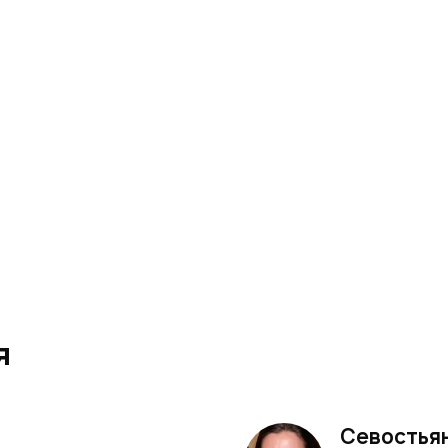
я
Севостья