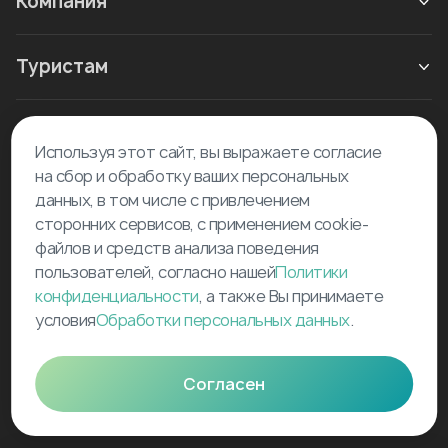
Компания
Туристам
Новое в блоге
Используя этот сайт, вы выражаете согласие
на сбор и обработку ваших персональных
данных, в том числе с привлечением
сторонних сервисов, с применением cookie-
файлов и средств анализа поведения
пользователей, согласно нашей
Политики
©
2026
Tourselfer
конфиденциальности
, а также Вы принимаете
support@tourselfer.com
условия
Обработки персональных данных
.
Карта сайта
Согласен