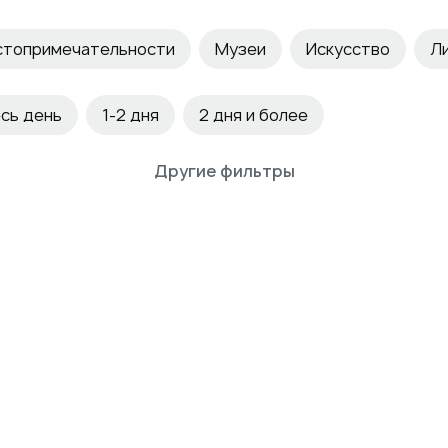
стопримечательности
Музеи
Искусство
Л
ий туризм
По книгам
сь день
1-2 дня
2 дня и более
Другие фильтры