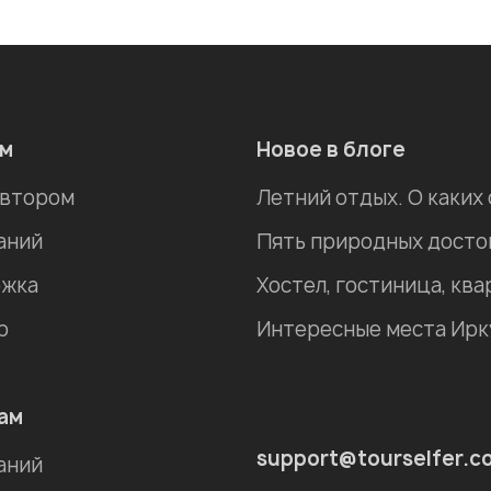
ам
Новое в блоге
автором
Летний отдых. О каких
аний
жка
р
ам
support@tourselfer.c
аний