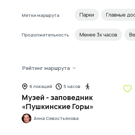
Парки
Главные до
Метки маршрута
Исторический
Пеш
Менее 3х часов
Ве
Продолжительность
Рейтинг маршрута
5
6 локаций
5 часов
Музей - заповедник
«Пушкинские Горы»
Анна
Севостьянова