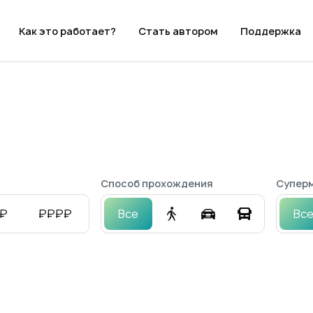
Как это работает?
Стать автором
Поддержка
Способ прохождения
Суперм
₽
₽₽₽₽
Все
Вс