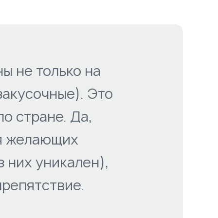
ы не только на
закусочные). Это
о стране. Да,
ля желающих
 них уникален),
препятствие.