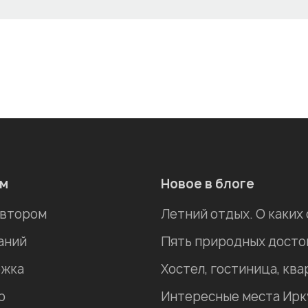
ам
Новое в блоге
автором
Летний отдых. О каких
аний
жка
р