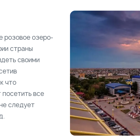
е розовое озеро-
рии страны
идеть своими
осетив
к что
 посетить все
 не следует
д.