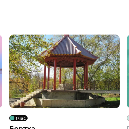
1 час
Бортха