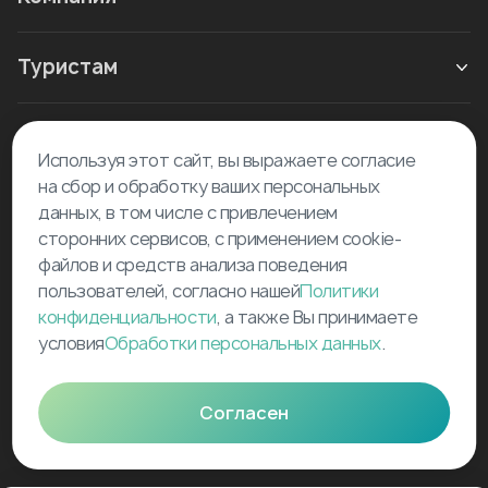
Туристам
Новое в блоге
Используя этот сайт, вы выражаете согласие
на сбор и обработку ваших персональных
данных, в том числе с привлечением
сторонних сервисов, с применением cookie-
файлов и средств анализа поведения
пользователей, согласно нашей
Политики
©
2026
Tourselfer
конфиденциальности
, а также Вы принимаете
условия
Обработки персональных данных
.
support@tourselfer.com
Карта сайта
Согласен