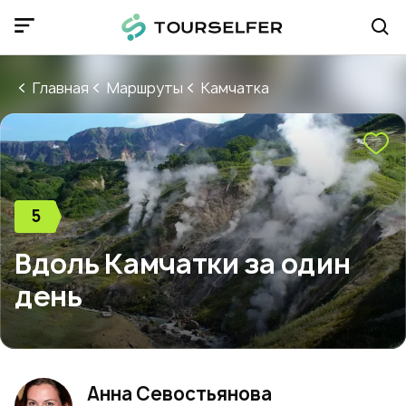
Главная
Маршруты
Камчатка
5
Вдоль Камчатки за один
день
Анна Севостьянова