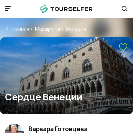
Главная
Маршруты
Венеция
Сердце Венеции
Варвара Готовцева