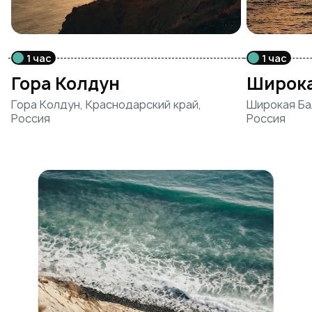
1 час
1 час
Гора Колдун
Широка
Гора Колдун, Краснодарский край,
Широкая Ба
Россия
Россия