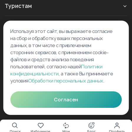
Туристам
Новое в блоге
Используя этот сайт, вы выражаете согласие
на сбор и обработку ваших персональных
данных, в том числе с привлечением
сторонних сервисов, с применением cookie-
файлов и средств анализа поведения
пользователей, согласно нашей
Политики
©
2026
Tourselfer
конфиденциальности
, а также Вы принимаете
условия
Обработки персональных данных
.
support@tourselfer.com
Карта сайта
Согласен
Поиск
Избранное
Мои
Блог
Профиль