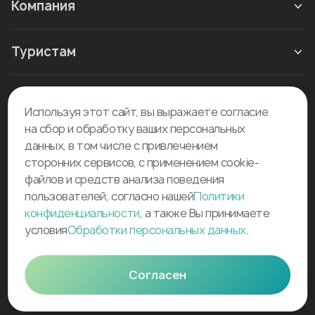
Компания
Туристам
Новое в блоге
Используя этот сайт, вы выражаете согласие
на сбор и обработку ваших персональных
данных, в том числе с привлечением
сторонних сервисов, с применением cookie-
файлов и средств анализа поведения
пользователей, согласно нашей
Политики
©
2026
Tourselfer
конфиденциальности
, а также Вы принимаете
условия
Обработки персональных данных
.
support@tourselfer.com
Карта сайта
Согласен