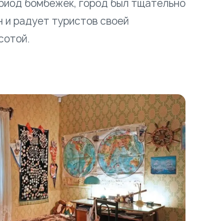
риод бомбёжек, город был тщательно
 и радует туристов своей
сотой.