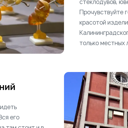
стеклодувов, юв
Прочувствуйте г
красотой издели
Калининградског
только местных л
аний
видеть
Вся его
а там стоит и в