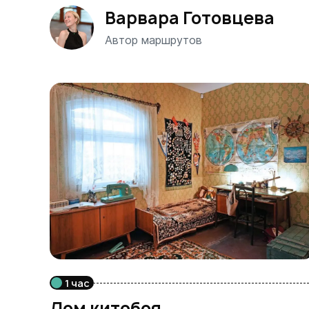
Варвара Готовцева
Автор маршрутов
1 час
Дом китобоя