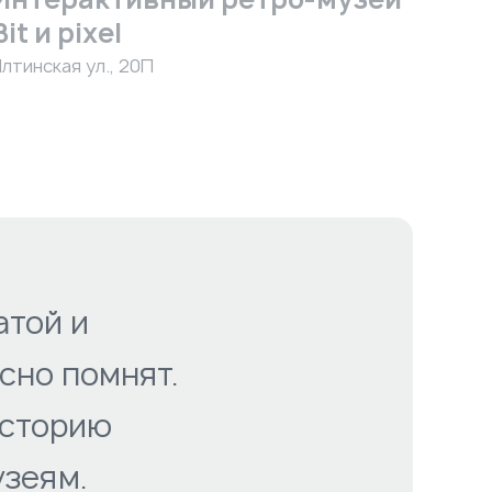
Bit и pixel
Ялтинская ул., 20П
атой и
сно помнят.
историю
узеям.