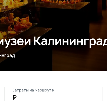
музеи Калинингра
инград
Затраты на маршруте
₽