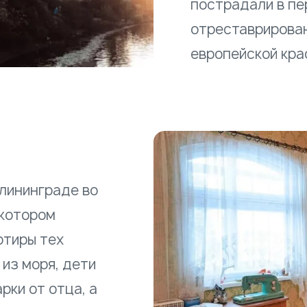
пострадали в пе
отреставрирован
европейской кра
алининграде во
 котором
ртиры тех
 из моря, дети
рки от отца, а