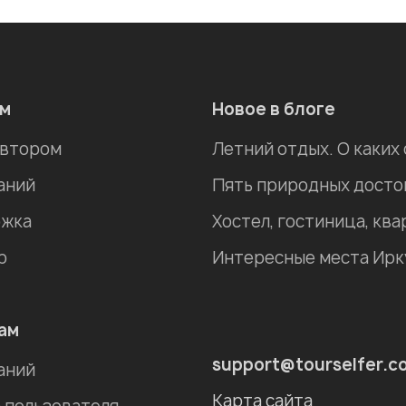
ам
Новое в блоге
автором
Летний отдых. О каких
аний
жка
р
ам
support@tourselfer.c
аний
Карта сайта