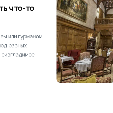
ь что-то
лем или гурманом
люд разных
 неизгладимое