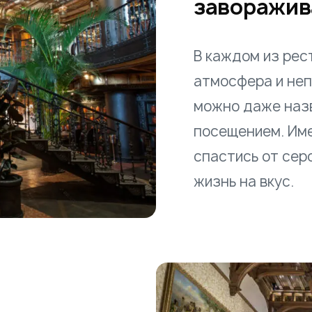
заворажив
В каждом из рес
атмосфера и неп
можно даже наз
посещением. Име
спастись от сер
жизнь на вкус.