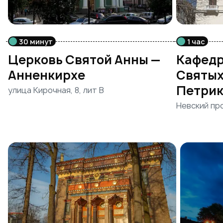
30 минут
1 час
Церковь Святой Анны —
Кафедр
Анненкирхе
Святых
Петри
улица Кирочная, 8, лит В
Невский про