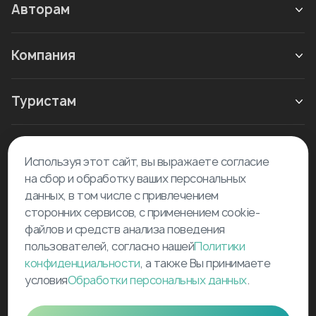
Авторам
Компания
Туристам
Новое в блоге
Используя этот сайт, вы выражаете согласие
на сбор и обработку ваших персональных
данных, в том числе с привлечением
сторонних сервисов, с применением cookie-
файлов и средств анализа поведения
пользователей, согласно нашей
Политики
©
2026
Tourselfer
конфиденциальности
, а также Вы принимаете
условия
Обработки персональных данных
.
support@tourselfer.com
Карта сайта