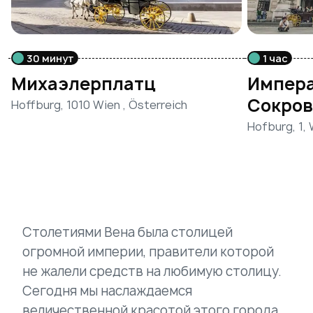
30 минут
1 час
Михаэлерплатц
Импера
Сокро
Hoffburg, 1010 Wien , Österreich
Hofburg, 1,
Столетиями Вена была столицей
огромной империи, правители которой
не жалели средств на любимую столицу.
Сегодня мы наслаждаемся
величественной красотой этого города.