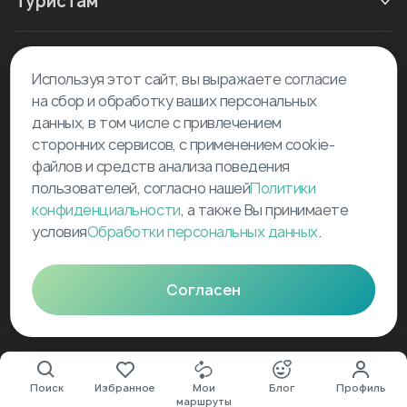
Туристам
Новое в блоге
Используя этот сайт, вы выражаете согласие
на сбор и обработку ваших персональных
данных, в том числе с привлечением
сторонних сервисов, с применением cookie-
файлов и средств анализа поведения
пользователей, согласно нашей
Политики
©
2026
Tourselfer
конфиденциальности
, а также Вы принимаете
условия
Обработки персональных данных
.
support@tourselfer.com
Карта сайта
Согласен
Поиск
Избранное
Мои
Блог
Профиль
маршруты