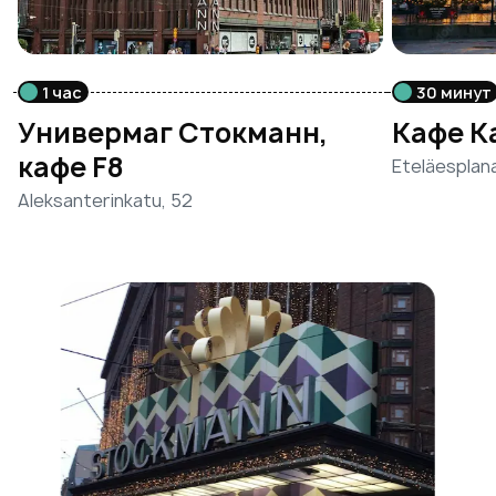
1 час
30 минут
Универмаг Стокманн,
Кафе К
кафе F8
Eteläesplana
Aleksanterinkatu, 52