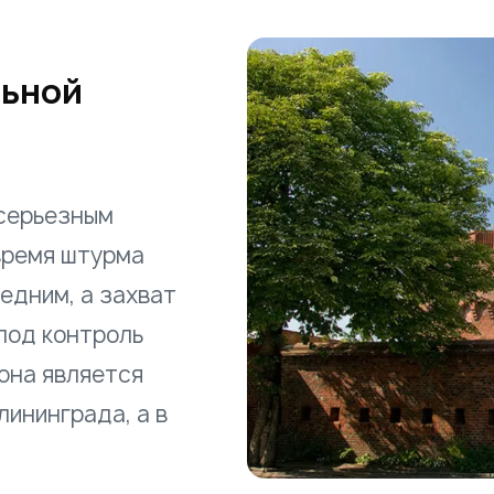
льной
 серьезным
время штурма
едним, а захват
под контроль
она является
ининграда, а в