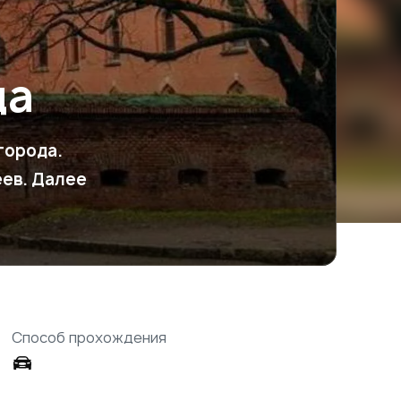
да
города.
еев. Далее
Способ прохождения