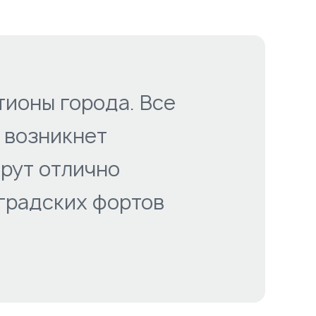
тионы города. Все
е возникнет
рут отлично
нградских фортов