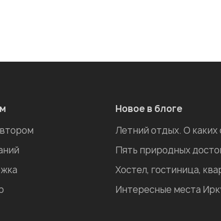
ам
Новое в блоге
автором
Летний отдых. О каких
аний
жка
р