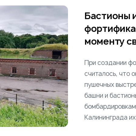
Бастионы 
фортификац
моменту с
При создании фо
считалось, что 
пушечных выстре
башни и бастион
бомбардировками
Калининграда их