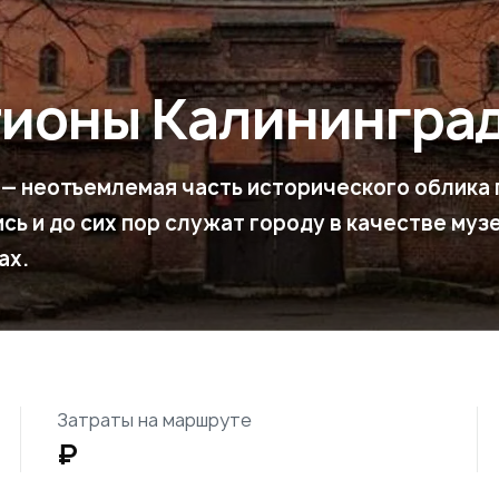
тионы Калинингра
 — неотъемлемая часть исторического облика 
сь и до сих пор служат городу в качестве муз
ах.
Затраты на маршруте
₽