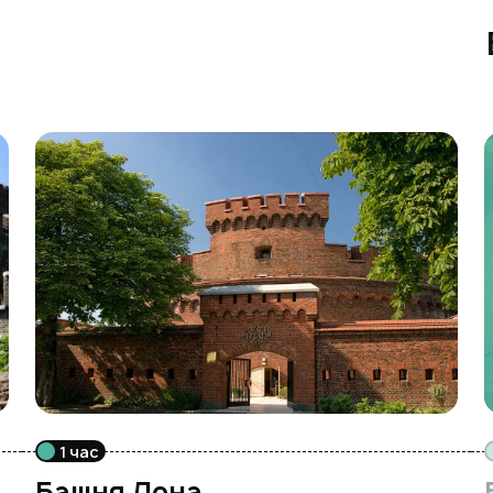
1 час
Башня Дона