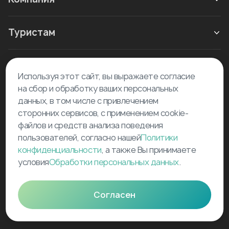
Туристам
Новое в блоге
Используя этот сайт, вы выражаете согласие
на сбор и обработку ваших персональных
данных, в том числе с привлечением
сторонних сервисов, с применением cookie-
файлов и средств анализа поведения
пользователей, согласно нашей
Политики
©
2026
Tourselfer
конфиденциальности
, а также Вы принимаете
условия
Обработки персональных данных
.
support@tourselfer.com
Карта сайта
Согласен