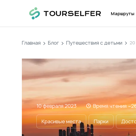
Маршруты
Главная
Блог
Путешествия с детьми
2
10 февраля 2023
Время чтения ~
2
Красивые места
Парки
Досто